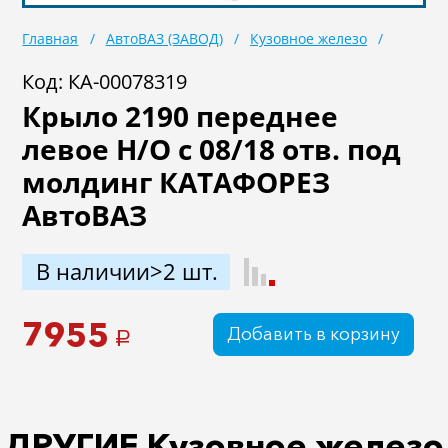
Масла
Иномарки
Главная
АвтоВАЗ (ЗАВОД)
Кузовное железо
Крепеж колесный
Мототехника
Код: КА-00078319
Крыло 2190 переднее
Садовая техника
Инструмент
левое Н/О с 08/18 отв. под
Лодки и моторы
Активный отдых
молдинг КАТАФОРЕЗ
Электроинструмент
АвтоВАЗ
и оснастка
В наличии>2 шт.
7955
Добавить в корзину
a
ДРУГИЕ Кузовное железо