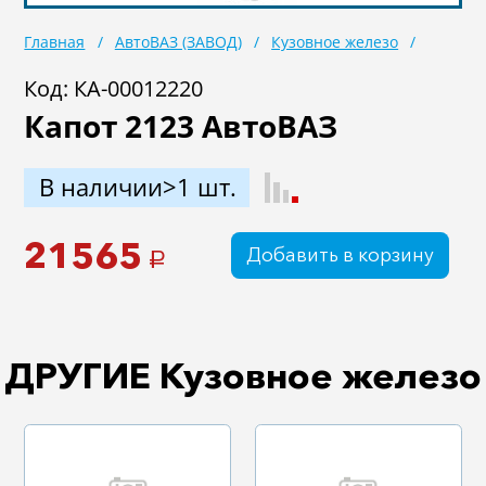
Масла
Иномарки
Главная
АвтоВАЗ (ЗАВОД)
Кузовное железо
Крепеж колесный
Мототехника
Код: КА-00012220
Капот 2123 АвтоВАЗ
Садовая техника
Инструмент
Лодки и моторы
Активный отдых
В наличии>1 шт.
Электроинструмент
и оснастка
21565
Добавить в корзину
a
ДРУГИЕ Кузовное железо