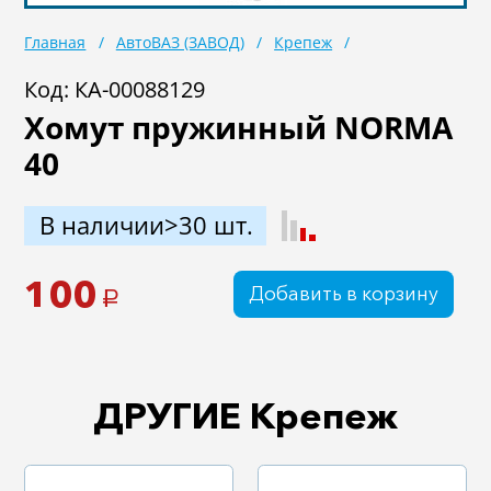
Масла
Иномарки
Главная
АвтоВАЗ (ЗАВОД)
Крепеж
Крепеж колесный
Мототехника
Код: КА-00088129
Хомут пружинный NORMA
Садовая техника
Инструмент
40
Лодки и моторы
Активный отдых
Электроинструмент
В наличии>30 шт.
и оснастка
100
Добавить в корзину
a
ДРУГИЕ Крепеж