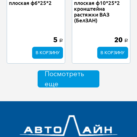
плоская ф6*25*2
плоская ф10*25*2
кронштейна
растяжки ВАЗ
(БелЗАН)
5
20
a
a
В КОРЗИНУ
В КОРЗИНУ
Посмотреть
еще