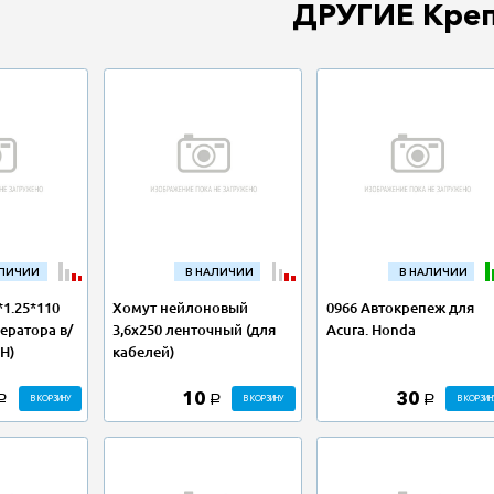
ДРУГИЕ Кре
АЛИЧИИ
В НАЛИЧИИ
В НАЛИЧИИ
*1.25*110
Хомут нейлоновый
0966 Автокрепеж для
ератора в/
3,6х250 ленточный (для
Acura. Honda
Н)
кабелей)
10
30
В КОРЗИНУ
В КОРЗИНУ
В КОРЗИН
a
a
a