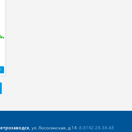
У
етрозаводск
, ул. Лососинская, д.14:
8-8142-28-38-88