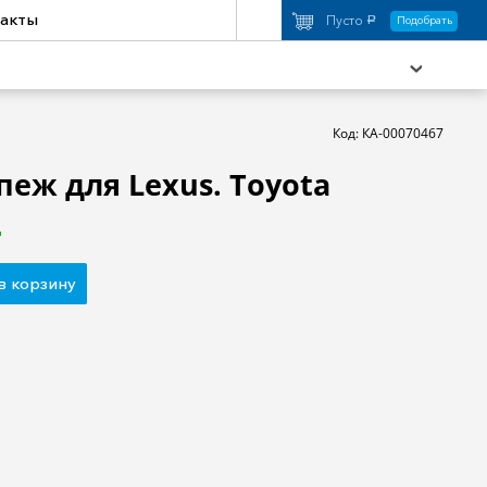
акты
Пусто
Подобрать
a
Код: КА-00070467
пеж для Lexus. Toyota
охимия
Аксессуары
торы
Активный отдых
в корзину