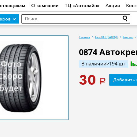
ставщикам
О компании
ТЦ «Автолайн»
Акции
Конт
варов
Главная
АвтоВАЗ (ЗАВОД)
Крепеж
0874 Автокре
ры (авто)
Шины
Диски
Автосвет
Автостекло
Авт
В наличии>194 шт.
ототехника
Садовая техника
Инструмент
Лодки и мо
30
Добавить 
a