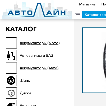
Магазины
По
Каталог то
КАТАЛОГ
КАТЕГОРИИ ТОВАРОВ
Аккумуляторы (мото)
Аккумуляторы (мото)
Автозапчасти ВАЗ
Аккумулято
Прицепы
Масла
Иномарки
Крепеж колесный
М
Автозапчасти ВАЗ
Электроинструмент и оснастка
Аккумуляторы (авто)
Шины
Диски
Автосвет