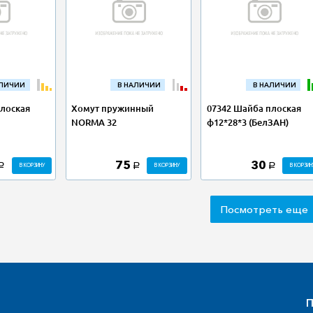
АЛИЧИИ
В НАЛИЧИИ
В НАЛИЧИИ
плоская
Хомут пружинный
07342 Шайба плоская
NORMA 32
ф12*28*3 (БелЗАН)
75
30
В КОРЗИНУ
В КОРЗИНУ
В КОРЗИН
a
a
a
Посмотреть еще
П