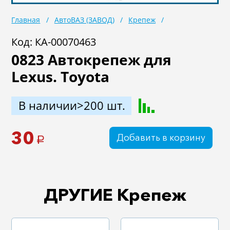
Масла
Иномарки
Главная
АвтоВАЗ (ЗАВОД)
Крепеж
Крепеж колесный
Мототехника
Код: КА-00070463
0823 Автокрепеж для
Садовая техника
Инструмент
Lexus. Toyota
Лодки и моторы
Активный отдых
Электроинструмент
В наличии>200 шт.
и оснастка
30
Добавить в корзину
a
ДРУГИЕ Крепеж