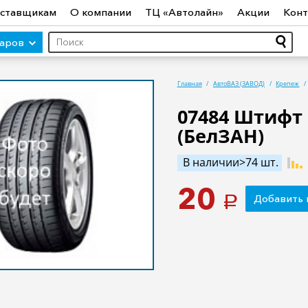
ставщикам
О компании
ТЦ «Автолайн»
Акции
Конт
варов
Главная
АвтоВАЗ (ЗАВОД)
Крепеж
07484 Штифт
(БелЗАН)
ры (авто)
Шины
Диски
Автосвет
Автостекло
Авт
ототехника
Садовая техника
Инструмент
Лодки и мо
В наличии>74 шт.
20
Добавить 
a