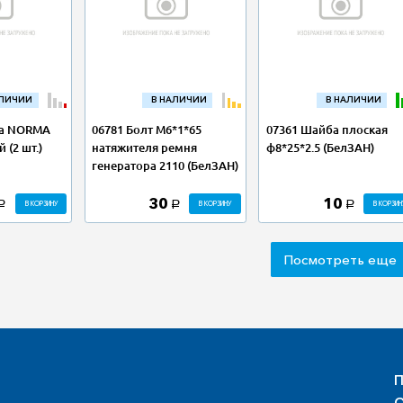
АЛИЧИИ
В НАЛИЧИИ
В НАЛИЧИИ
да NORMA
06781 Болт М6*1*65
07361 Шайба плоская
 (2 шт.)
натяжителя ремня
ф8*25*2.5 (БелЗАН)
генератора 2110 (БелЗАН)
30
10
В КОРЗИНУ
В КОРЗИНУ
В КОРЗИН
a
a
a
Посмотреть еще
П
О