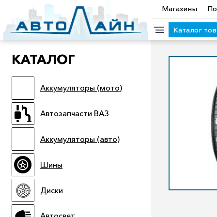
Магазины
По
Каталог то
КАТАЛОГ
КАТЕГОРИИ ТОВАРОВ
Аккумуляторы (мото)
Аккумуляторы (мото)
Автозапчасти ВАЗ
Аккумулято
Прицепы
Масла
Иномарки
Крепеж колесный
М
Автозапчасти ВАЗ
Электроинструмент и оснастка
Аккумуляторы (авто)
Шины
Диски
Автосвет