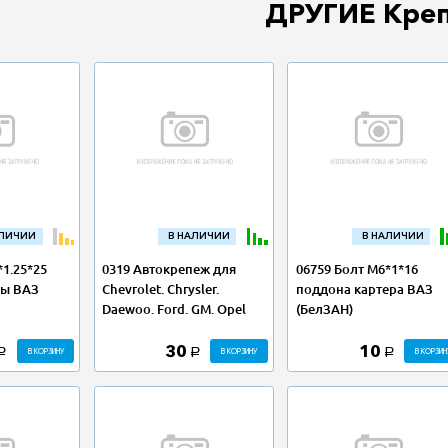
ДРУГИЕ Кре
АЛИЧИИ
В НАЛИЧИИ
В НАЛИЧИИ
*1.25*25
0319 Автокрепеж для
06759 Болт М6*1*16
ры ВАЗ
Chevrolet. Chrysler.
поддона картера ВАЗ
Daewoo. Ford. GM. Opel
(БелЗАН)
30
10
В КОРЗИНУ
В КОРЗИНУ
В КОРЗИН
a
a
a