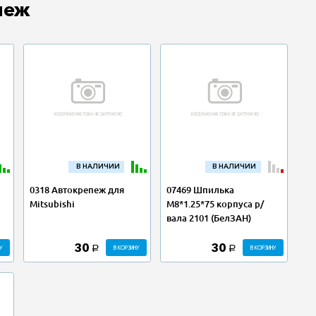
пеж
В НАЛИЧИИ
В НАЛИЧИИ
0318 Автокрепеж для
07469 Шпилька
Mitsubishi
М8*1.25*75 корпуса р/
вала 2101 (БелЗАН)
30
30
У
В КОРЗИНУ
В КОРЗИНУ
a
a