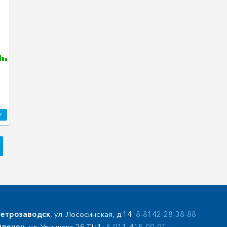
У
етрозаводск
, ул. Лососинская, д.14:
8-8142-28-38-88
лонец
, ул. Урицкого 2б ТЦ1:
8-911-415-09-91