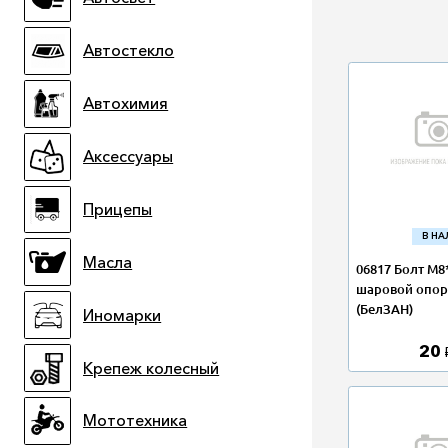
Автостекло
Автохимия
Аксессуары
Прицепы
В Н
Масла
06817 Болт М8
шаровой опо
(БелЗАН)
Иномарки
20
Крепеж колесный
Мототехника