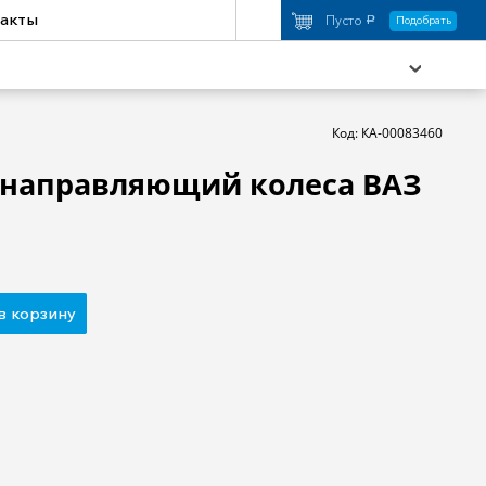
акты
Пусто
Подобрать
a
Код: КА-00083460
 направляющий колеса ВАЗ
охимия
Аксессуары
торы
Активный отдых
в корзину