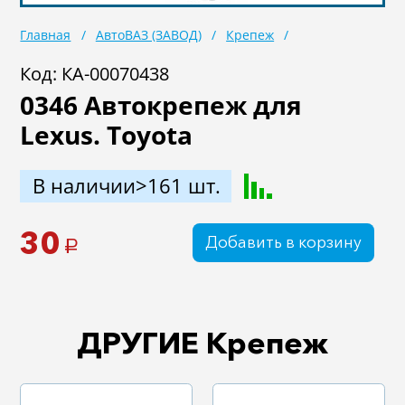
Масла
Иномарки
Главная
АвтоВАЗ (ЗАВОД)
Крепеж
Крепеж колесный
Мототехника
Код: КА-00070438
0346 Автокрепеж для
Садовая техника
Инструмент
Lexus. Toyota
Лодки и моторы
Активный отдых
Электроинструмент
В наличии>161 шт.
и оснастка
30
Добавить в корзину
a
ДРУГИЕ Крепеж