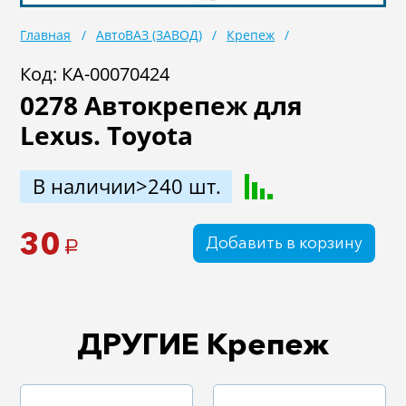
Масла
Иномарки
Главная
АвтоВАЗ (ЗАВОД)
Крепеж
Крепеж колесный
Мототехника
Код: КА-00070424
0278 Автокрепеж для
Садовая техника
Инструмент
Lexus. Toyota
Лодки и моторы
Активный отдых
Электроинструмент
В наличии>240 шт.
и оснастка
30
Добавить в корзину
a
ДРУГИЕ Крепеж