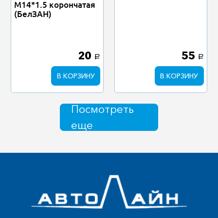
М14*1.5 корончатая
(БелЗАН)
20
55
a
a
В КОРЗИНУ
В КОРЗИНУ
Посмотреть
еще