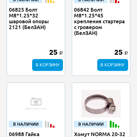
06825 Болт
06842 Болт
М8*1.25*32
М8*1.25*45
шаровой опоры
крепления стартера
2121 (БелЗАН)
с гровером
(БелЗАН)
25
25
a
a
В КОРЗИНУ
В КОРЗИНУ
В НАЛИЧИИ
В НАЛИЧИИ
06988 Гайка
Хомут NORMA 20-32