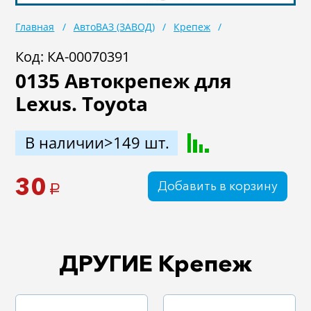
Масла
Иномарки
Главная
АвтоВАЗ (ЗАВОД)
Крепеж
Крепеж колесный
Мототехника
Код: КА-00070391
0135 Автокрепеж для
Садовая техника
Инструмент
Lexus. Toyota
Лодки и моторы
Активный отдых
Электроинструмент
В наличии>149 шт.
и оснастка
30
Добавить в корзину
a
ДРУГИЕ Крепеж