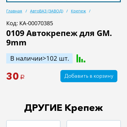
Масла
Иномарки
Главная
АвтоВАЗ (ЗАВОД)
Крепеж
Крепеж колесный
Мототехника
Код: КА-00070385
0109 Автокрепеж для GM.
Садовая техника
Инструмент
9mm
Лодки и моторы
Активный отдых
Электроинструмент
В наличии>102 шт.
и оснастка
30
Добавить в корзину
a
ДРУГИЕ Крепеж