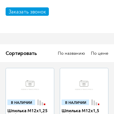
Масла
Иномарки
Заказать звонок
Крепеж колесный
Мототехника
Садовая техника
Инструмент
Лодки и моторы
Активный отдых
Электроинструмент
Сортировать
По названию
По цене
и оснастка
В НАЛИЧИИ
В НАЛИЧИИ
Шпилька М12х1,25
Шпилька М12х1,5