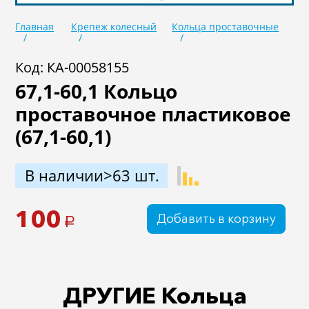
Масла
Иномарки
Главная
Крепеж колесный
Кольца проставочные
Крепеж колесный
Мототехника
Код: КА-00058155
Садовая техника
Инструмент
67,1-60,1 Кольцо
Лодки и моторы
Активный отдых
проставочное пластиковое
Электроинструмент
(67,1-60,1)
и оснастка
В наличии>63 шт.
100
Добавить в корзину
a
ДРУГИЕ Кольца