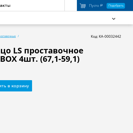
акты
Пусто
Подобрать
a
Код: КА-00032442
роставочные
льцо LS проставочное
OX 4шт. (67,1-59,1)
охимия
Аксессуары
торы
Активный отдых
ть в корзину