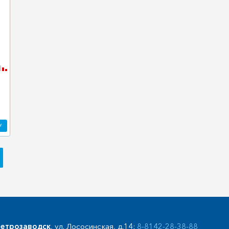
У
етрозаводск
, ул. Лососинская, д.14:
8-8142-28-38-88