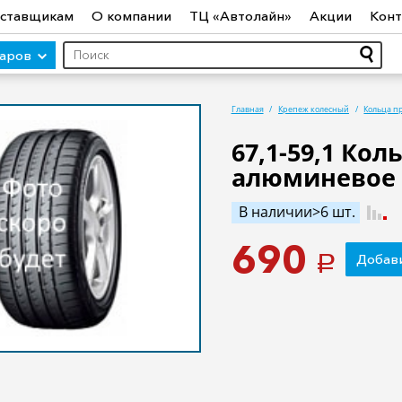
ставщикам
О компании
ТЦ «Автолайн»
Акции
Конт
варов
Главная
Крепеж колесный
Кольца п
67,1-59,1 Ко
алюминевое B
ры (авто)
Шины
Диски
Автосвет
Автостекло
Авт
ототехника
Садовая техника
Инструмент
Лодки и мо
В наличии>6 шт.
690
Добави
a