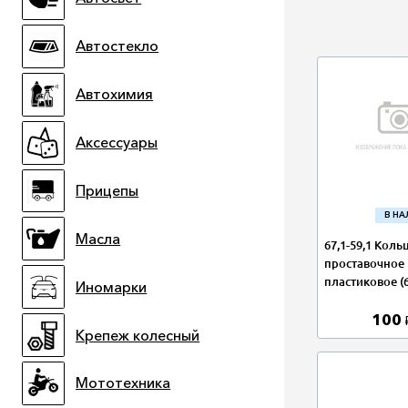
Автостекло
Автохимия
Аксессуары
Прицепы
В Н
Масла
67,1-59,1 Коль
проставочное
пластиковое (6
Иномарки
100
Крепеж колесный
Мототехника