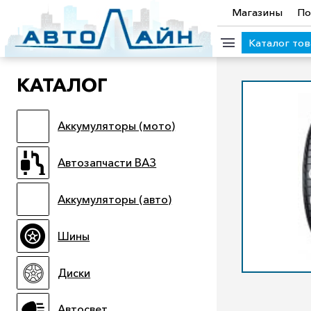
Магазины
По
Каталог то
КАТАЛОГ
КАТЕГОРИИ ТОВАРОВ
Аккумуляторы (мото)
Аккумуляторы (мото)
Автозапчасти ВАЗ
Аккумулято
Прицепы
Масла
Иномарки
Крепеж колесный
М
Автозапчасти ВАЗ
Электроинструмент и оснастка
Аккумуляторы (авто)
Шины
Диски
Автосвет