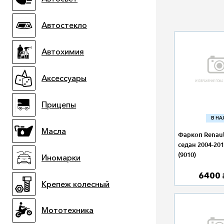
Автостекло
Автохимия
Аксессуары
Прицепы
В Н
Масла
Фаркоп Renaul
седан 2004-20
(9010)
Иномарки
6400
Крепеж колесный
Мототехника