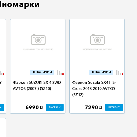
Иномарки
В НАЛИЧИИ
В НАЛИЧИИ
7
Фаркоп SUZUKI SX 4 2WD
Фаркоп Suzuki SX4 II S-
AVTOS (2007-) (SZ10)
Cross 2013-2019 AVTOS
(SZ12)
6990
7290
У
В КОРЗИНУ
В КОРЗИНУ
a
a