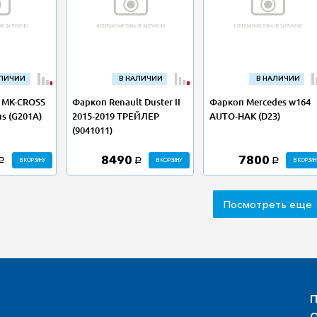
АЛИЧИИ
В НАЛИЧИИ
В НАЛИЧИИ
 MK-CROSS
Фаркоп Renault Duster II
Фаркоп Mercedes w164
us (G201A)
2015-2019 ТРЕЙЛЕР
AUTO-HAK (D23)
(9041011)
8490
7800
В КОРЗИНУ
В КОРЗИНУ
В КОРЗИН
a
a
a
Посмотреть еще
П
О