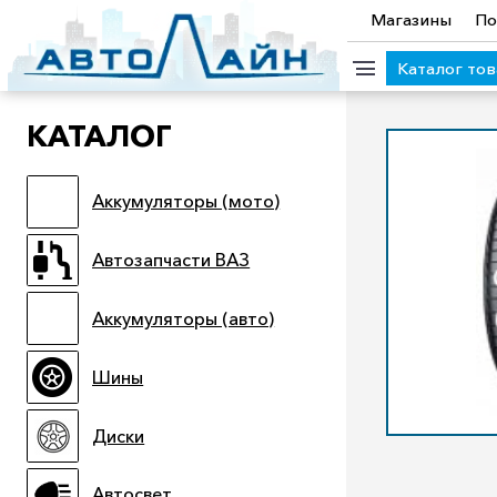
Магазины
По
Каталог то
КАТАЛОГ
КАТЕГОРИИ ТОВАРОВ
Аккумуляторы (мото)
Аккумуляторы (мото)
Автозапчасти ВАЗ
Аккумулято
Прицепы
Масла
Иномарки
Крепеж колесный
М
Автозапчасти ВАЗ
Электроинструмент и оснастка
Аккумуляторы (авто)
Шины
Диски
Автосвет