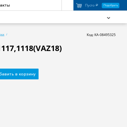
акты
Пусто
Подобрать
a
Код: КА-08495325
рки
117,1118(VAZ18)
охимия
Аксессуары
торы
Активный отдых
бавить в корзину