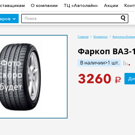
ставщикам
О компании
ТЦ «Автолайн»
Акции
Конт
варов
Главная
Иномарки
Фаркопы Инома
Фаркоп ВАЗ-1
ры (авто)
Шины
Диски
Автосвет
Автостекло
Авт
В наличии>1 шт.
ототехника
Садовая техника
Инструмент
Лодки и мо
3260
До
a