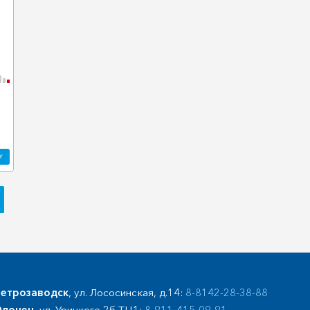
У
етрозаводск
, ул. Лососинская, д.14:
8-8142-28-38-88
лонец
, ул. Урицкого 2б ТЦ1:
8-911-415-09-91