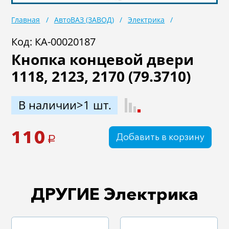
Масла
Иномарки
Главная
АвтоВАЗ (ЗАВОД)
Электрика
Крепеж колесный
Мототехника
Код: КА-00020187
Кнопка концевой двери
Садовая техника
Инструмент
1118, 2123, 2170 (79.3710)
Лодки и моторы
Активный отдых
Электроинструмент
В наличии>1 шт.
и оснастка
110
Добавить в корзину
a
ДРУГИЕ Электрика