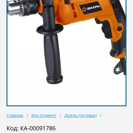
Масла
Иномарки
Крепеж колесный
Мототехника
Садовая техника
Инструмент
Лодки и моторы
Активный отдых
Электроинструмент
и оснастка
Главная
Инструмент
Дрель (сетевая)
Код: КА-00091786