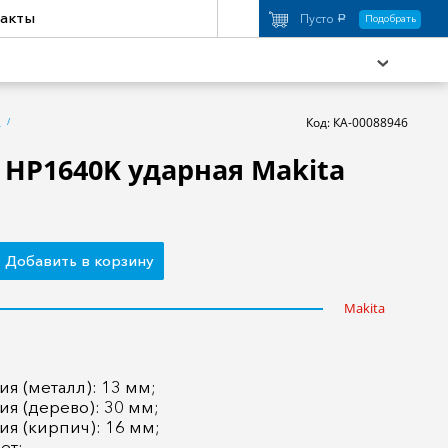
акты
Пусто
Подобрать
a
Код: КА-00088946
)
, HP1640K ударная Makita
охимия
Аксессуары
торы
Активный отдых
Добавить в корзину
Makita
я (металл): 13 мм;
ия (дерево): 30 мм;
ия (кирпич): 16 мм;
ет;