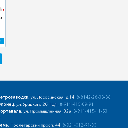
ез
У
етрозаводск
, ул. Лососинская, д.14:
8-8142-28-38-88
лонец
, ул. Урицкого 2б ТЦ1:
8-911-415-09-91
ортавала
, ул. Промышленная, 32а:
8-911-415-11-53
:
емь
, Пролетарский просп, 44:
8-921-012-91-33