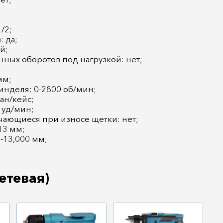
/2;
: да;
й;
ных оборотов под нагрузкой: нет;
мм;
инделя: 0-2800 об/мин;
ан/кейс;
0 уд/мин;
чающиеся при износе щетки: нет;
13 мм;
0-13,000 мм;
етевая)