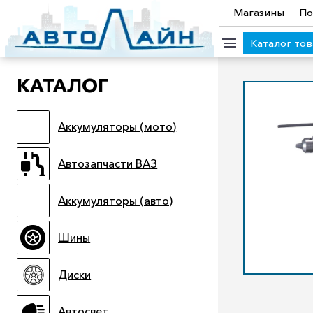
Магазины
По
Каталог то
КАТАЛОГ
КАТЕГОРИИ ТОВАРОВ
Аккумуляторы (мото)
Аккумуляторы (мото)
Автозапчасти ВАЗ
Аккумулято
Прицепы
Масла
Иномарки
Крепеж колесный
М
Автозапчасти ВАЗ
Электроинструмент и оснастка
Аккумуляторы (авто)
Шины
Диски
Автосвет