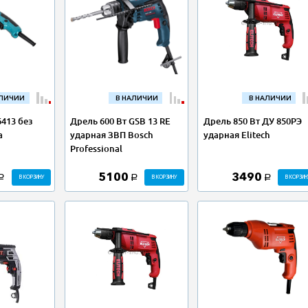
АЛИЧИИ
В НАЛИЧИИ
В НАЛИЧИИ
6413 без
Дрель 600 Вт GSB 13 RE
Дрель 850 Вт ДУ 850РЭ
a
ударная ЗВП Bosch
ударная Elitech
Professional
5100
3490
В КОРЗИНУ
В КОРЗИНУ
В КОРЗИН
a
a
a