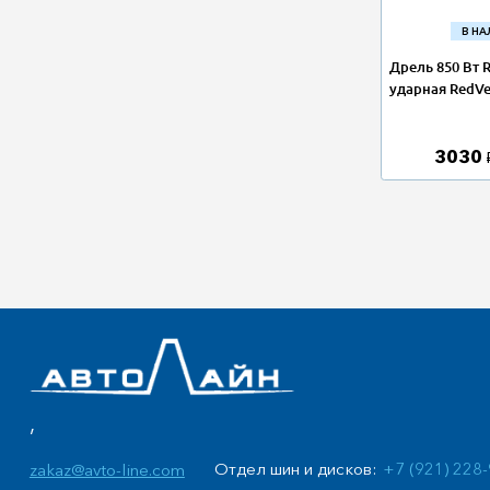
В Н
Дрель 850 Вт 
ударная RedVe
3030
,
Отдел шин и дисков:
+7 (921) 228
zakaz@avto-line.com