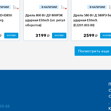
АЛИЧИИ
В НАЛИЧИИ
В НАЛИЧИИ
RD-ID850
Дрель 800 Вт ДУ 800РЭК
Дрель 580 Вт Д 580РЭ б
rg
ударная Elitech (эл. регул
ударная Elitech
оборотов)
(Е2201.003.00)
3199
2599
В КОРЗИНУ
В КОРЗИНУ
В КОРЗИН
a
a
a
Посмотреть еще
П
О
С
, 
-98-88
К