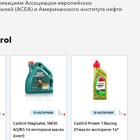
фикациям Ассоциации европейских
билей (ACEA) и Американского института нефти
rol
В НАЛИЧИИ
В НАЛИЧИИ
Castrol Magnatec 5W30
Castrol Power 1 Racing
A5/B5 1л моторное масло
2Tмасло моторное 1л*
(синт)