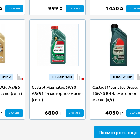
999
1450
В КОРЗИНУ
В КОРЗИНУ
В КОРЗИН
a
a
a
АЛИЧИИ
В НАЛИЧИИ
В НАЛИЧИИ
0W30 A5/B5
Castrol Magnatec 5W30
Castrol Magnatec Diesel
асло (синт)
A3/B4 4л моторное масло
10W40 B4 4л моторное
(синт)
масло (п/с)
6800
4050
В КОРЗИНУ
В КОРЗИНУ
В КОРЗИН
a
a
a
Посмотреть еще