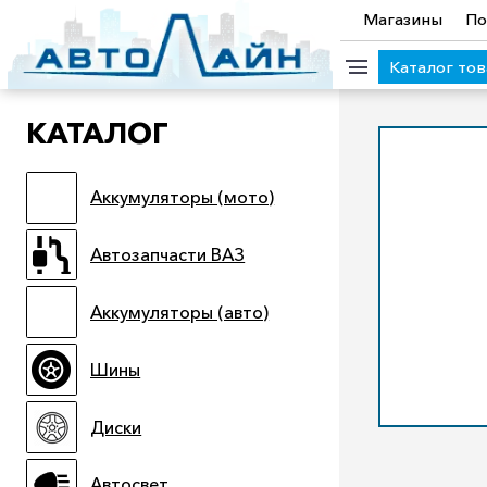
Магазины
По
Каталог то
КАТАЛОГ
КАТЕГОРИИ ТОВАРОВ
Аккумуляторы (мото)
Аккумуляторы (мото)
Автозапчасти ВАЗ
Аккумулято
Прицепы
Масла
Иномарки
Крепеж колесный
М
Автозапчасти ВАЗ
Электроинструмент и оснастка
Аккумуляторы (авто)
Шины
Диски
Автосвет