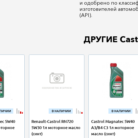
и одобрено по класси
изготовителей автомо
(API).
ДРУГИЕ Cast
АЛИЧИИ
В НАЛИЧИИ
В НАЛИЧИИ
tec 5W40
Renault-Castrol RN720
Castrol Magnatec 5W40
оторное
5W30 1л моторное масло
A3/B4 C3 1л моторное
(синт)
масло (синт)