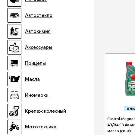
Автостекло
Автохимия
Аксессуары
Прицепы
Масла
Иномарки
В Н
Крепеж колесный
Castrol Magna
A3/B4 C3 4л м
Мототехника
масло (синт)