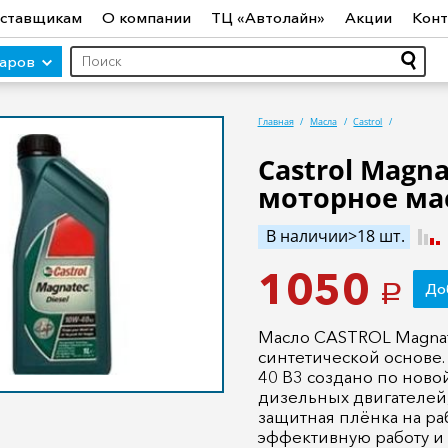
ставщикам
О компании
ТЦ «Автолайн»
Акции
Конт
варов
Главная
Масла
Castrol
Castrol Magna
моторное мас
ры (авто)
Шины
Диски
Автосвет
Автостекло
Авт
ототехника
Садовая техника
Инструмент
Лодки и мо
В наличии>18 шт.
1050
До
a
Масло CASTROL Magnate
синтетической основе.
40 B3 создано по новой
дизельных двигателей,
защитная плёнка на ра
эффективную работу и 