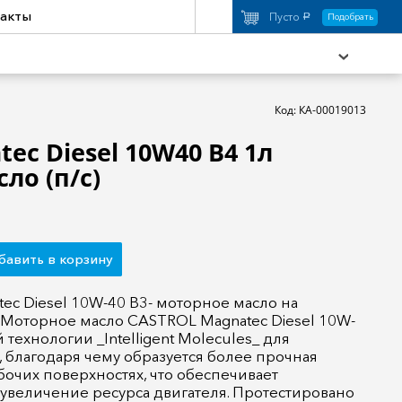
акты
Пусто
Подобрать
a
Код: КА-00019013
tec Diesel 10W40 B4 1л
ло (п/с)
охимия
Аксессуары
торы
Активный отдых
бавить в корзину
c Diesel 10W-40 B3- моторное масло на
 Моторное масло CASTROL Magnatec Diesel 10W-
 технологии _Intelligent Molecules_ для
 благодаря чему образуется более прочная
бочих поверхностях, что обеспечивает
увеличение ресурса двигателя. Протестировано