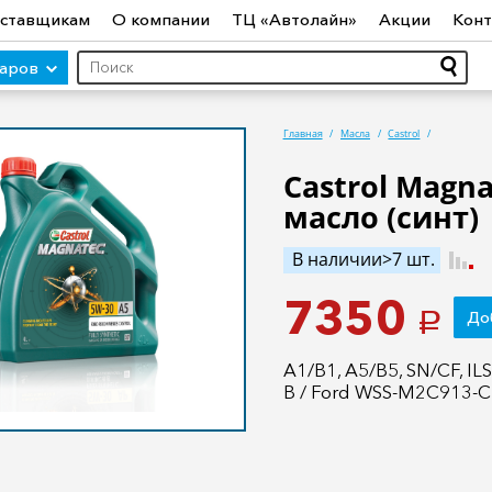
ставщикам
О компании
ТЦ «Автолайн»
Акции
Конт
варов
Главная
Масла
Castrol
Castrol Magn
масло (синт)
ры (авто)
Шины
Диски
Автосвет
Автостекло
Авт
ототехника
Садовая техника
Инструмент
Лодки и мо
В наличии>7 шт.
7350
До
a
A1/B1, A5/B5, SN/CF, 
B / Ford WSS-M2C913-C