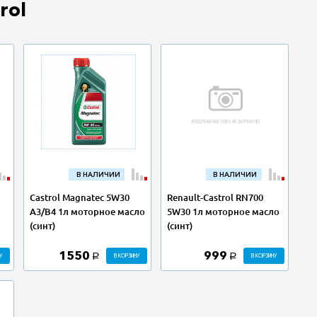
rol
В НАЛИЧИИ
В НАЛИЧИИ
Castrol Magnatec 5W30
Renault-Castrol RN700
A3/B4 1л моторное масло
5W30 1л моторное масло
(синт)
(синт)
1550
999
У
В КОРЗИНУ
В КОРЗИНУ
a
a