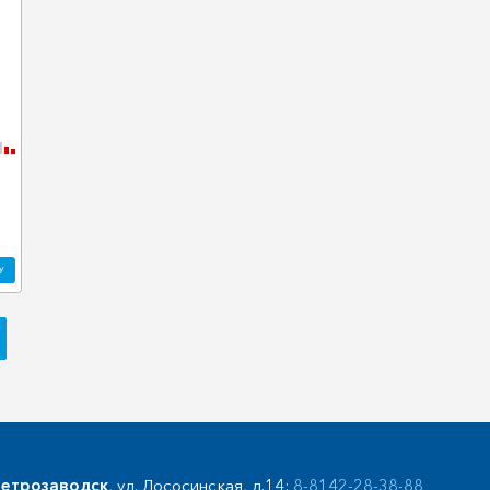
У
етрозаводск
, ул. Лососинская, д.14:
8-8142-28-38-88