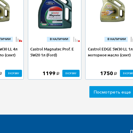
АЛИЧИИ
В НАЛИЧИИ
В НАЛИЧИИ
5W30 LL 4л
Castrol Magnatec Prof. E
Castrol EDGE 5W30 LL 1л
о (синт)
5W20 1л (Ford)
моторное масло (синт)
1199
1750
В КОРЗИНУ
В КОРЗИНУ
В КОРЗИН
a
a
a
Посмотреть еще
П