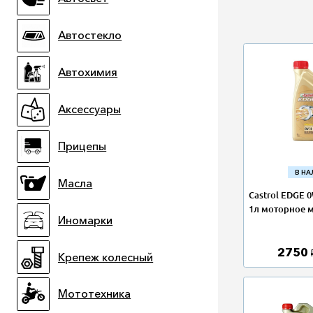
Автостекло
Автохимия
Аксессуары
Прицепы
В Н
Масла
Castrol EDGE 
1л моторное м
Иномарки
2750
Крепеж колесный
Мототехника