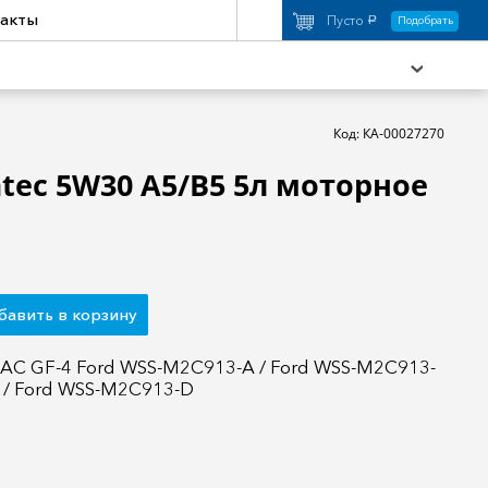
акты
Пусто
Подобрать
a
Код: КА-00027270
atec 5W30 A5/B5 5л моторное
охимия
Аксессуары
торы
Активный отдых
бавить в корзину
ILSAC GF-4 Ford WSS-M2C913-A / Ford WSS-M2C913-
 / Ford WSS-M2C913-D