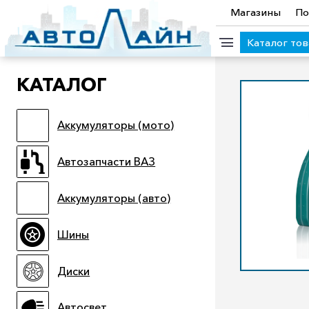
Магазины
По
Каталог то
КАТАЛОГ
КАТЕГОРИИ ТОВАРОВ
Аккумуляторы (мото)
Аккумуляторы (мото)
Автозапчасти ВАЗ
Аккумулято
Прицепы
Масла
Иномарки
Крепеж колесный
М
Автозапчасти ВАЗ
Электроинструмент и оснастка
Аккумуляторы (авто)
Шины
Диски
Автосвет