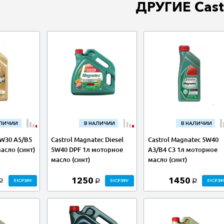
ДРУГИЕ Cast
АЛИЧИИ
В НАЛИЧИИ
В НАЛИЧИИ
0W30 A5/B5
Castrol Magnatec Diesel
Castrol Magnatec 5W40
асло (синт)
5W40 DPF 1л моторное
A3/B4 C3 1л моторное
масло (синт)
масло (синт)
1250
1450
В КОРЗИНУ
В КОРЗИНУ
В КОРЗИН
a
a
a