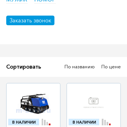
Масла
Иномарки
Крепеж колесный
Мототехника
Заказать звонок
Садовая техника
Инструмент
Лодки и моторы
Активный отдых
Электроинструмент
и оснастка
Сортировать
По названию
По цене
В НАЛИЧИИ
В НАЛИЧИИ