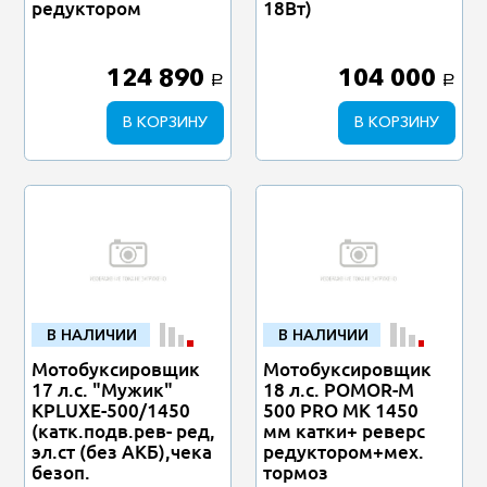
редуктором
18Вт)
124 890
104 000
a
a
В КОРЗИНУ
В КОРЗИНУ
В НАЛИЧИИ
В НАЛИЧИИ
Мотобуксировщик
Мотобуксировщик
17 л.с. "Мужик"
18 л.с. POMOR-M
KPLUXE-500/1450
500 PRO MK 1450
(катк.подв.рев- ред,
мм катки+ реверс
эл.ст (без АКБ),чека
редуктором+мех.
безоп.
тормоз