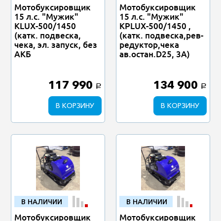
Мотобуксировщик
Мотобуксировщик
15 л.с. "Мужик"
15 л.с. "Мужик"
КLUX-500/1450
КРLUX-500/1450 ,
(катк. подвеска,
(катк. подвеска,рев-
чека, эл. запуск, без
редуктор,чека
АКБ
ав.остан.D25, 3A)
117 990
134 900
a
a
В КОРЗИНУ
В КОРЗИНУ
В НАЛИЧИИ
В НАЛИЧИИ
Мотобуксировщик
Мотобуксировщик