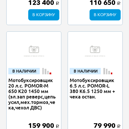
123 400
110 650
a
a
В КОРЗИНУ
В КОРЗИНУ
В НАЛИЧИИ
В НАЛИЧИИ
Мотобуксировщик
Мотобуксировщик
20 л.с. POMOR-M
6.5 л.с. POMOR-L
650 К20 1450 мм
380 К6.5 1250 мм +
(эл.зап реверс,цепь
чека остан.
усил,мех.тормоз,че
ка,чехол ДВС)
159 900
79 990
a
a