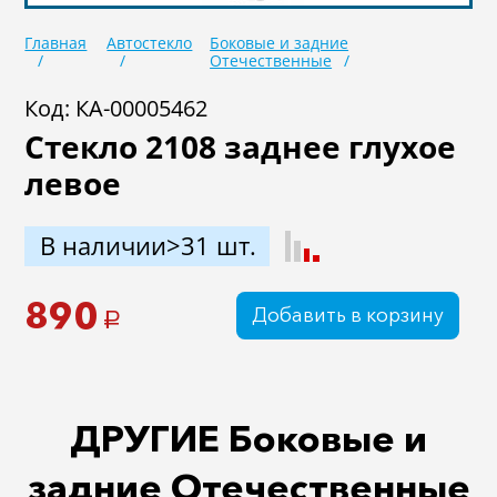
Масла
Иномарки
Главная
Автостекло
Боковые и задние
Отечественные
Крепеж колесный
Мототехника
Код: КА-00005462
Садовая техника
Инструмент
Стекло 2108 заднее глухое
Лодки и моторы
Активный отдых
левое
Электроинструмент
и оснастка
В наличии>31 шт.
890
Добавить в корзину
a
ДРУГИЕ Боковые и
задние Отечественные