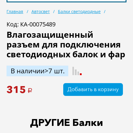
Масла
Иномарки
Главная
Автосвет
Балки светодиодные
Крепеж колесный
Мототехника
Код: КА-00075489
Влагозащищенный
Садовая техника
Инструмент
разъем для подключения
Лодки и моторы
Активный отдых
светодиодных балок и фар
Электроинструмент
и оснастка
В наличии>7 шт.
315
Добавить в корзину
a
ДРУГИЕ Балки