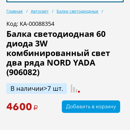
Масла
Иномарки
Главная
Автосвет
Балки светодиодные
Крепеж колесный
Мототехника
Код: КА-00088354
Балка светодиодная 60
Садовая техника
Инструмент
диода 3W
Лодки и моторы
Активный отдых
комбинированный свет
Электроинструмент
два ряда NORD YADA
и оснастка
(906082)
В наличии>7 шт.
4600
Добавить в корзину
a