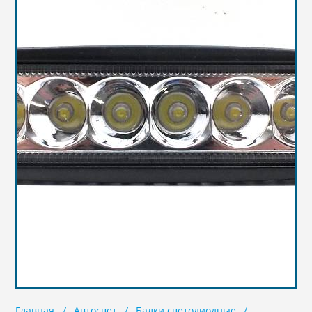
Масла
Иномарки
Крепеж колесный
Мототехника
Садовая техника
Инструмент
Лодки и моторы
Активный отдых
Электроинструмент
и оснастка
Главная
Автосвет
Балки светодиодные