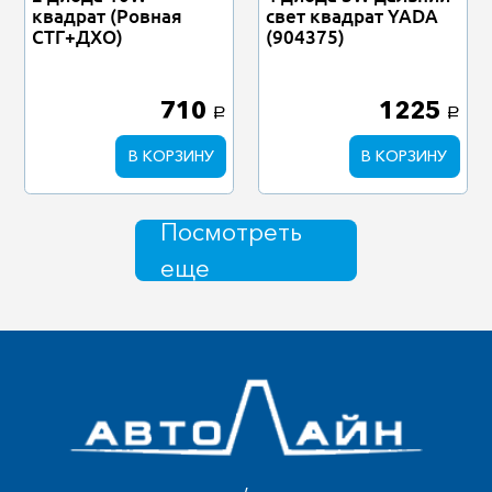
квадрат (Ровная
свет квадрат YADA
СТГ+ДХО)
(904375)
710
1225
a
a
В КОРЗИНУ
В КОРЗИНУ
Посмотреть
еще
,