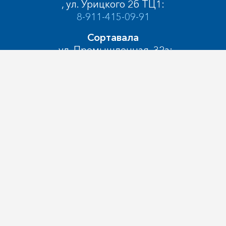
, ул. Урицкого 2б ТЦ1:
8-911-415-09-91
Сортавала
, ул. Промышленная, 32а:
8-911-415-11-53
, :
Кемь
, Пролетарский просп, 44:
8-921-012-91-33
Сегежа
, ул. Солунина, 1:
8-911-669-75-07
Медвежьегорск
, ул. Карла Либкнехта, 7А:
8-911-415-09-38