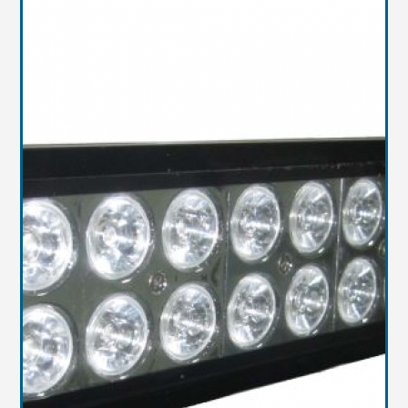
Масла
Иномарки
Крепеж колесный
Мототехника
Садовая техника
Инструмент
Лодки и моторы
Активный отдых
Электроинструмент
и оснастка