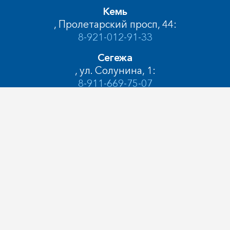
Кемь
, Пролетарский просп, 44:
8-921-012-91-33
Сегежа
, ул. Солунина, 1:
8-911-669-75-07
Медвежьегорск
, ул. Карла Либкнехта, 7А:
8-911-415-09-38
Кондопога
, ул. Бумажников, 12А:
8-911-663-47-20
© 2005-2024, Автолайн Петрозаводск, ул.
Лососинская, д.14