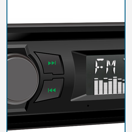
Масла
Иномарки
Крепеж колесный
Мототехника
Садовая техника
Инструмент
Лодки и моторы
Активный отдых
Электроинструмент
и оснастка