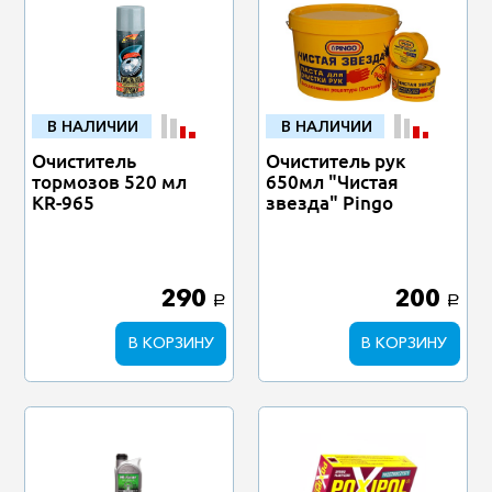
В НАЛИЧИИ
В НАЛИЧИИ
Очиститель
Очиститель рук
тормозов 520 мл
650мл "Чистая
KR-965
звезда" Pingo
290
200
a
a
В КОРЗИНУ
В КОРЗИНУ