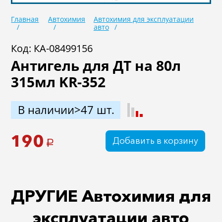
Масла
Иномарки
Главная
Автохимия
Автохимия для эксплуатации
авто
Крепеж колесный
Мототехника
Код: КА-08499156
Садовая техника
Инструмент
Антигель для ДТ на 80л
Лодки и моторы
Активный отдых
315мл KR-352
Электроинструмент
и оснастка
В наличии>47 шт.
190
Добавить в корзину
a
ДРУГИЕ Автохимия для
эксплуатации авто