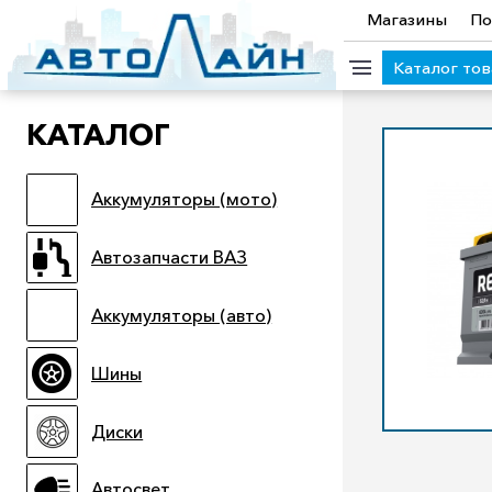
Магазины
По
Каталог то
КАТАЛОГ
КАТЕГОРИИ ТОВАРОВ
Аккумуляторы (мото)
Аккумуляторы (мото)
Автозапчасти ВАЗ
Аккумулято
Прицепы
Масла
Иномарки
Крепеж колесный
М
Автозапчасти ВАЗ
Электроинструмент и оснастка
Аккумуляторы (авто)
Шины
Диски
Автосвет