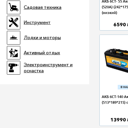
АКБ 6СТ- 55 А
(520А) (242*17
Садовая техника
(низкий)
Инструмент
6590
Лодки и моторы
Активный отдых
Электроинструмент и
оснастка
В Н
АКБ 6СТ-140 А
(513*189*215) 
13990