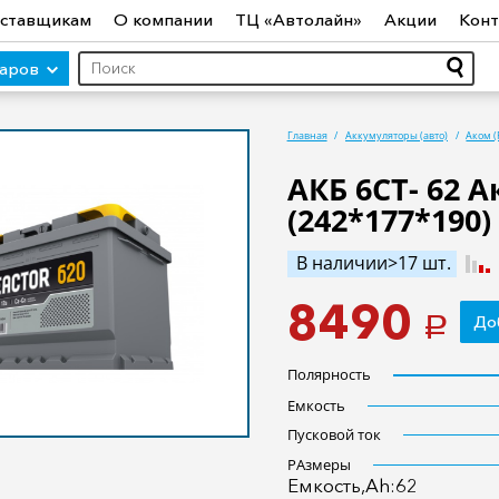
ставщикам
О компании
ТЦ «Автолайн»
Акции
Конт
варов
Главная
Аккумуляторы (авто)
Аком (
АКБ 6СТ- 62 А
(242*177*190)
ры (авто)
Шины
Диски
Автосвет
Автостекло
Авт
ототехника
Садовая техника
Инструмент
Лодки и мо
В наличии>17 шт.
8490
До
a
Полярность
Емкость
Пусковой ток
РАзмеры
Емкость,Ah:62