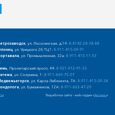
етрозаводск
, ул. Лососинская, д.14:
8-8142-28-38-88
лонец
, ул. Урицкого 2б ТЦ1:
8-911-415-09-91
ортавала
, ул. Промышленная, 32а:
8-911-415-11-53
:
емь
, Пролетарский просп, 44:
8-921-012-91-33
егежа
, ул. Солунина, 1:
8-911-669-75-07
едвежьегорск
, ул. Карла Либкнехта, 7А:
8-911-415-09-38
ондопога
, ул. Бумажников, 12А:
8-911-663-47-20
сти
Разработка сайта – web-студия «
Артлекс
»