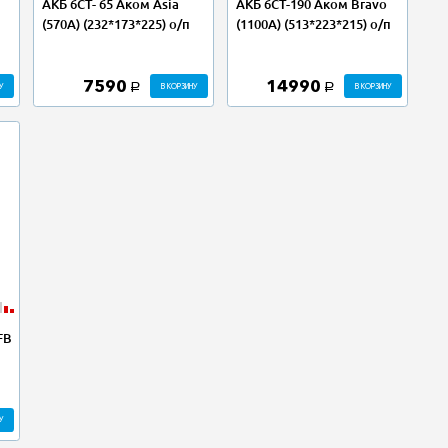
АКБ 6СТ- 65 Аком Asia
АКБ 6СТ-190 Аком Bravo
(570А) (232*173*225) о/п
(1100А) (513*223*215) о/п
7590
14990
У
В КОРЗИНУ
В КОРЗИНУ
a
a
FB
У