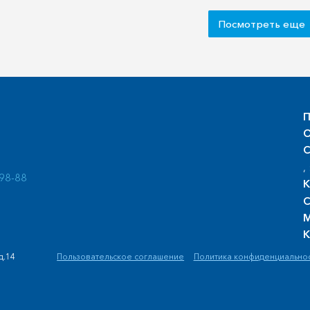
Посмотреть еще
П
О
С
, 
-98-88
К
С
М
К
д.14
Пользовательское соглашение
Политика конфиденциально