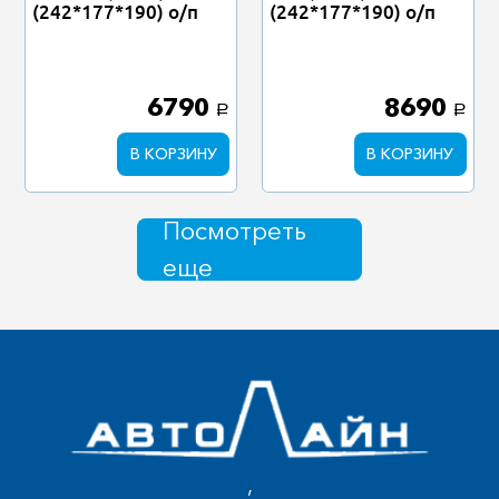
(242*177*190) о/п
(242*177*190) о/п
6790
8690
a
a
В КОРЗИНУ
В КОРЗИНУ
Посмотреть
еще
,