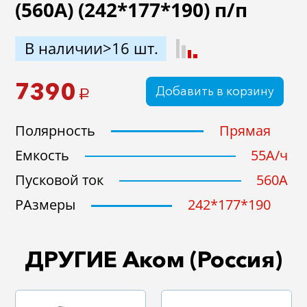
(560А) (242*177*190) п/п
В наличии>16 шт.
7390
Добавить в корзину
a
Полярность
Прямая
Емкость
55A/ч
Пусковой ток
560A
РАзмеры
242*177*190
ДРУГИЕ Аком (Россия)