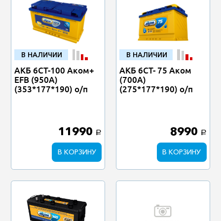
В НАЛИЧИИ
В НАЛИЧИИ
АКБ 6СТ-100 Аком+
АКБ 6СТ- 75 Аком
EFB (950А)
(700А)
(353*177*190) о/п
(275*177*190) о/п
11990
8990
a
a
В КОРЗИНУ
В КОРЗИНУ