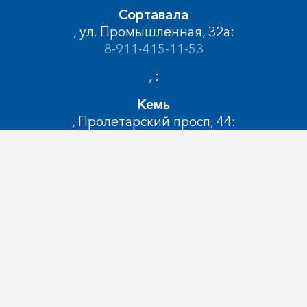
Сортавала
, ул. Промышленная, 32а:
8-911-415-11-53
, :
Кемь
, Пролетарский просп, 44:
8-921-012-91-33
Сегежа
, ул. Солунина, 1:
8-911-669-75-07
Медвежьегорск
, ул. Карла Либкнехта, 7А:
8-911-415-09-38
Кондопога