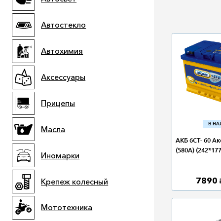
Автостекло
Автохимия
Аксессуары
Прицепы
В Н
Масла
АКБ 6СТ- 60 А
(580А) (242*17
Иномарки
7890
Крепеж колесный
Мототехника