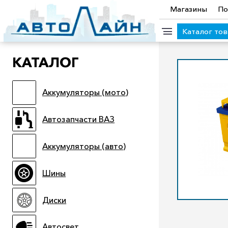
Магазины
По
Каталог то
КАТАЛОГ
КАТЕГОРИИ ТОВАРОВ
Аккумуляторы (мото)
Аккумуляторы (мото)
Автозапчасти ВАЗ
Аккумулято
Прицепы
Масла
Иномарки
Крепеж колесный
М
Автозапчасти ВАЗ
Электроинструмент и оснастка
Аккумуляторы (авто)
Шины
Диски
Автосвет