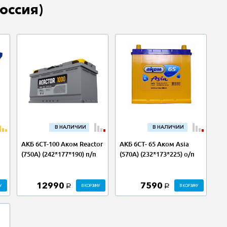
оссия)
В НАЛИЧИИ
В НАЛИЧИИ
АКБ 6СТ-100 Аком Reactor
АКБ 6СТ- 65 Аком Asia
(750А) (242*177*190) п/п
(570А) (232*173*225) о/п
12990
7590
У
В КОРЗИНУ
В КОРЗИНУ
a
a