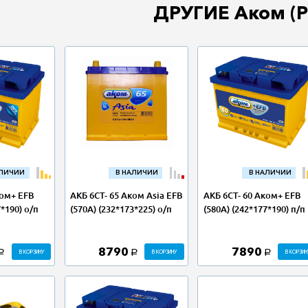
ДРУГИЕ Аком (Р
АЛИЧИИ
В НАЛИЧИИ
В НАЛИЧИИ
ком+ EFB
АКБ 6СТ- 65 Аком Asia EFB
АКБ 6СТ- 60 Аком+ EFB
7*190) о/п
(570А) (232*173*225) о/п
(580А) (242*177*190) п/п
8790
7890
В КОРЗИНУ
В КОРЗИНУ
В КОРЗИН
a
a
a