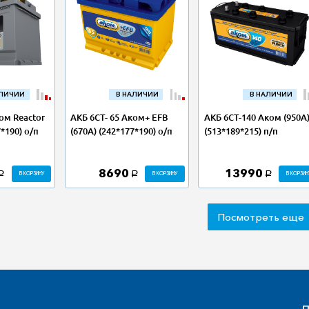
АЛИЧИИ
В НАЛИЧИИ
В НАЛИЧИИ
ом Reactor
АКБ 6СТ- 65 Аком+ EFB
АКБ 6СТ-140 Аком (950А
7*190) о/п
(670А) (242*177*190) о/п
(513*189*215) п/п
8690
13990
В КОРЗИНУ
В КОРЗИНУ
В КОРЗИН
a
a
a
Посмотреть еще