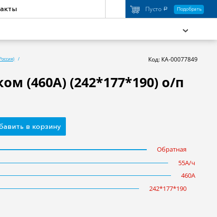
акты
Пусто
Подобрать
a
Код: КА-00077849
Россия)
ком (460А) (242*177*190) о/п
охимия
Аксессуары
торы
Активный отдых
бавить в корзину
Обратная
55A/ч
460A
242*177*190