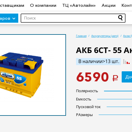
ставщикам
О компании
ТЦ «Автолайн»
Акции
Конт
варов
Главная
Аккумуляторы (авто)
Аком (
АКБ 6СТ- 55 А
ры (авто)
Шины
Диски
Автосвет
Автостекло
Авт
В наличии>13 шт.
ототехника
Садовая техника
Инструмент
Лодки и мо
6590
До
a
Полярность
Емкость
Пусковой ток
РАзмеры